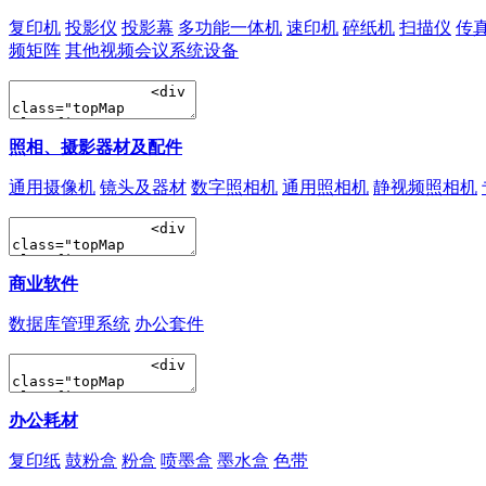
复印机
投影仪
投影幕
多功能一体机
速印机
碎纸机
扫描仪
传
频矩阵
其他视频会议系统设备
照相、摄影器材及配件
通用摄像机
镜头及器材
数字照相机
通用照相机
静视频照相机
商业软件
数据库管理系统
办公套件
办公耗材
复印纸
鼓粉盒
粉盒
喷墨盒
墨水盒
色带