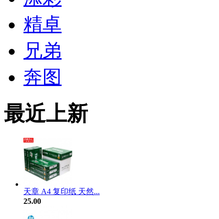
精卓
兄弟
奔图
最近上新
天章 A4 复印纸 天然...
25.00