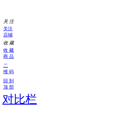
关 注
关注
店铺
收 藏
收 藏
商 品
二
维 码
回 到
顶 部
对比栏