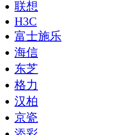
联想
H3C
富士施乐
海信
东芝
格力
汉柏
京瓷
添彩