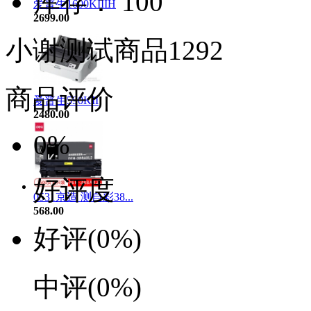
库存： 100
爱普生1600KIIIH
2699.00
小谢测试商品1292
商品评价
爱普生590KII
2480.00
0%
好评度
0531京造 测自彩38...
568.00
好评
(0%)
中评
(0%)