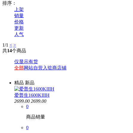
排序：
上架
销量
价格
更新
人气
1
/1
<
>
共
14
个商品
仅显示有货
全部
网站自营
入驻商店铺
精品
新品
爱普生1600KIIIH
2699.00
2699.00
0
商品销量
0