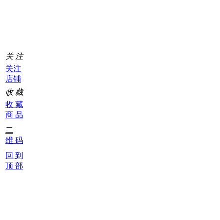
车
0
关 注
关注
店铺
收 藏
收 藏
商 品
二
维 码
回 到
顶 部