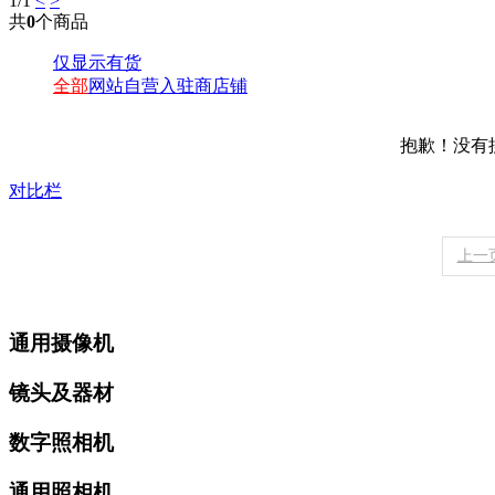
1
/1
<
>
共
0
个商品
仅显示有货
全部
网站自营
入驻商店铺
抱歉！没有
对比栏
上一
通用摄像机
镜头及器材
数字照相机
通用照相机