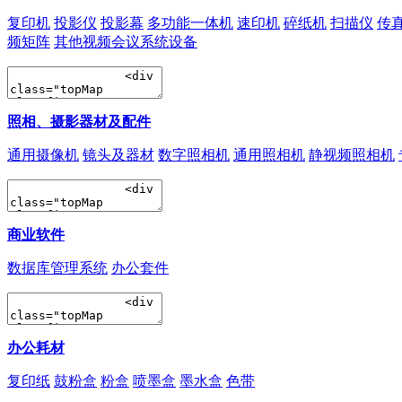
复印机
投影仪
投影幕
多功能一体机
速印机
碎纸机
扫描仪
传
频矩阵
其他视频会议系统设备
照相、摄影器材及配件
通用摄像机
镜头及器材
数字照相机
通用照相机
静视频照相机
商业软件
数据库管理系统
办公套件
办公耗材
复印纸
鼓粉盒
粉盒
喷墨盒
墨水盒
色带