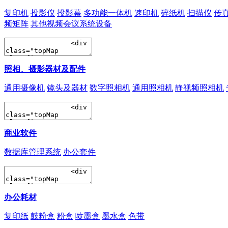
复印机
投影仪
投影幕
多功能一体机
速印机
碎纸机
扫描仪
传
频矩阵
其他视频会议系统设备
照相、摄影器材及配件
通用摄像机
镜头及器材
数字照相机
通用照相机
静视频照相机
商业软件
数据库管理系统
办公套件
办公耗材
复印纸
鼓粉盒
粉盒
喷墨盒
墨水盒
色带