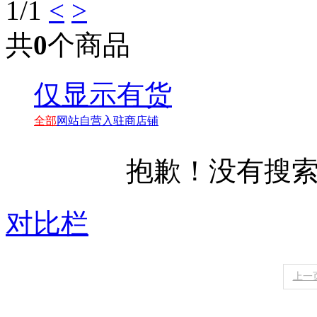
1
/1
<
>
共
0
个商品
仅显示有货
全部
网站自营
入驻商店铺
抱歉！没有搜
对比栏
上一