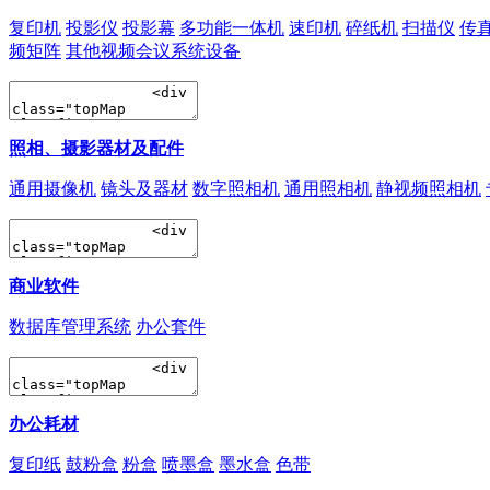
复印机
投影仪
投影幕
多功能一体机
速印机
碎纸机
扫描仪
传
频矩阵
其他视频会议系统设备
照相、摄影器材及配件
通用摄像机
镜头及器材
数字照相机
通用照相机
静视频照相机
商业软件
数据库管理系统
办公套件
办公耗材
复印纸
鼓粉盒
粉盒
喷墨盒
墨水盒
色带