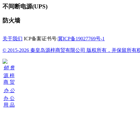
不间断电源(UPS)
防火墙
关于我们
ICP备案证书号:
冀ICP备19027769号-1
© 2015-2026 秦皇岛源梓商贸有限公司 版权所有，并保留所有
销 售
源 梓
商 贸
办 公
办 公
用 品
购
物
车
0