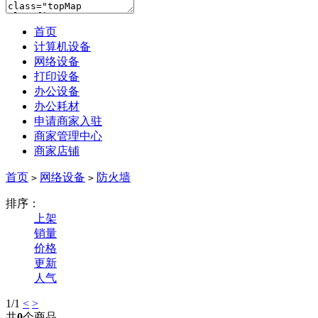
首页
计算机设备
网络设备
打印设备
办公设备
办公耗材
申请商家入驻
商家管理中心
商家店铺
首页
网络设备
防火墙
>
>
排序：
上架
销量
价格
更新
人气
1
/1
<
>
共
0
个商品