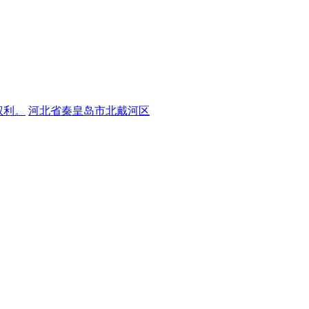
权利。
河北省秦皇岛市北戴河区