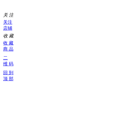
关 注
关注
店铺
收 藏
收 藏
商 品
二
维 码
回 到
顶 部