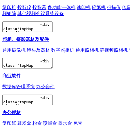
复印机
投影仪
投影幕
多功能一体机
速印机
碎纸机
扫描仪
传
频矩阵
其他视频会议系统设备
照相、摄影器材及配件
通用摄像机
镜头及器材
数字照相机
通用照相机
静视频照相机
商业软件
数据库管理系统
办公套件
办公耗材
复印纸
鼓粉盒
粉盒
喷墨盒
墨水盒
色带