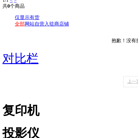
1
/1
<
>
共
0
个商品
仅显示有货
全部
网站自营
入驻商店铺
抱歉！没有
对比栏
上一
复印机
投影仪