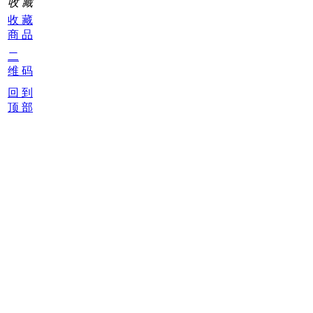
收 藏
收 藏
商 品
二
维 码
回 到
顶 部