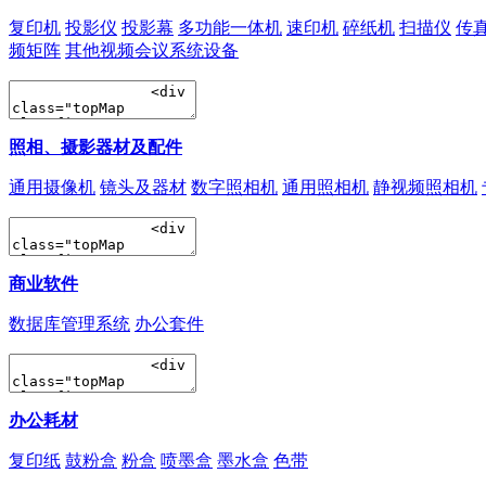
复印机
投影仪
投影幕
多功能一体机
速印机
碎纸机
扫描仪
传
频矩阵
其他视频会议系统设备
照相、摄影器材及配件
通用摄像机
镜头及器材
数字照相机
通用照相机
静视频照相机
商业软件
数据库管理系统
办公套件
办公耗材
复印纸
鼓粉盒
粉盒
喷墨盒
墨水盒
色带