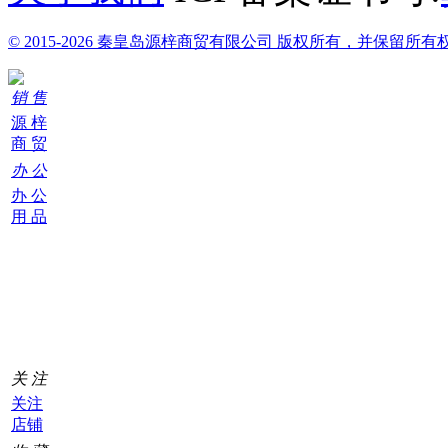
© 2015-2026 秦皇岛源梓商贸有限公司 版权所有，并保留所有
销 售
源 梓
商 贸
办 公
办 公
用 品
购
物
车
0
关 注
关注
店铺