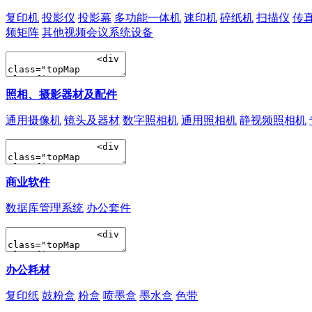
复印机
投影仪
投影幕
多功能一体机
速印机
碎纸机
扫描仪
传
频矩阵
其他视频会议系统设备
照相、摄影器材及配件
通用摄像机
镜头及器材
数字照相机
通用照相机
静视频照相机
商业软件
数据库管理系统
办公套件
办公耗材
复印纸
鼓粉盒
粉盒
喷墨盒
墨水盒
色带