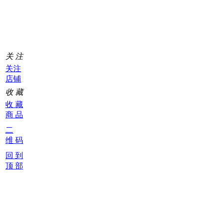
车
0
关 注
关注
店铺
收 藏
收 藏
商 品
二
维 码
回 到
顶 部