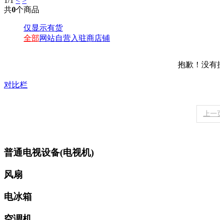
1
/1
<
>
共
0
个商品
仅显示有货
全部
网站自营
入驻商店铺
抱歉！没有
对比栏
上一
普通电视设备(电视机)
风扇
电冰箱
空调机