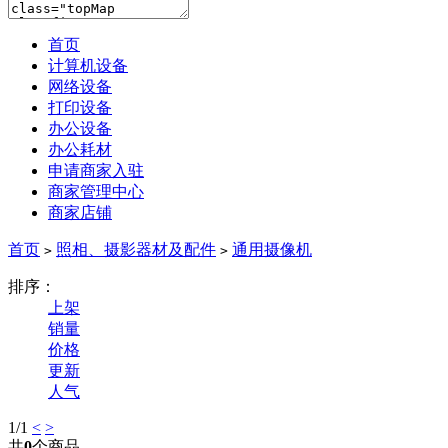
首页
计算机设备
网络设备
打印设备
办公设备
办公耗材
申请商家入驻
商家管理中心
商家店铺
首页
照相、摄影器材及配件
通用摄像机
>
>
排序：
上架
销量
价格
更新
人气
1
/1
<
>
共
0
个商品