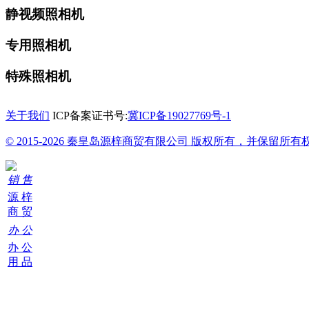
静视频照相机
专用照相机
特殊照相机
关于我们
ICP备案证书号:
冀ICP备19027769号-1
© 2015-2026 秦皇岛源梓商贸有限公司 版权所有，并保留所有
销 售
源 梓
商 贸
办 公
办 公
用 品
购
物
车