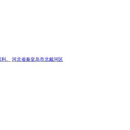
权利。
河北省秦皇岛市北戴河区