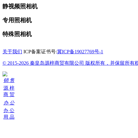
静视频照相机
专用照相机
特殊照相机
关于我们
ICP备案证书号:
冀ICP备19027769号-1
© 2015-2026 秦皇岛源梓商贸有限公司 版权所有，并保留所有
销 售
源 梓
商 贸
办 公
办 公
用 品
购
物
车