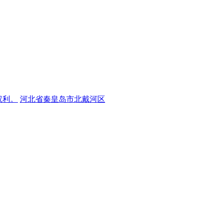
权利。
河北省秦皇岛市北戴河区