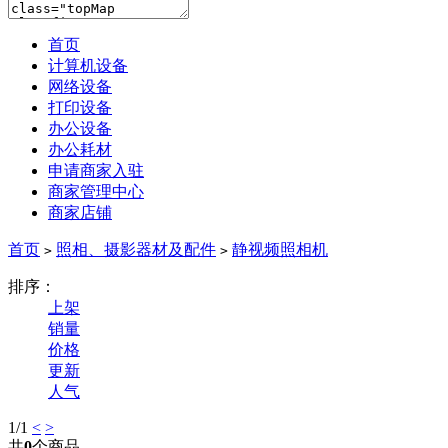
首页
计算机设备
网络设备
打印设备
办公设备
办公耗材
申请商家入驻
商家管理中心
商家店铺
首页
照相、摄影器材及配件
静视频照相机
>
>
排序：
上架
销量
价格
更新
人气
1
/1
<
>
共
0
个商品