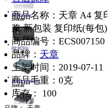
商品名称：天章 A4 
HP M254dw
2999.00
浆 新包装 复印纸(每包)
商品编号：ECS007150
HP M701n
品牌：
天章
7599.00
上架时间：2019-07-11
商品毛重：0克
爱普生1600KIIIH
2699.00
库存： 100