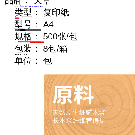
品牌： 天章
爱普生590KII
类型： 复印纸
2480.00
型号： A4
规格： 500张/包
包装： 8包/箱
0531京造 测自彩38...
568.00
单位： 包