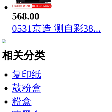
568.00
0531京造 测自彩38...
相关分类
复印纸
鼓粉盒
粉盒