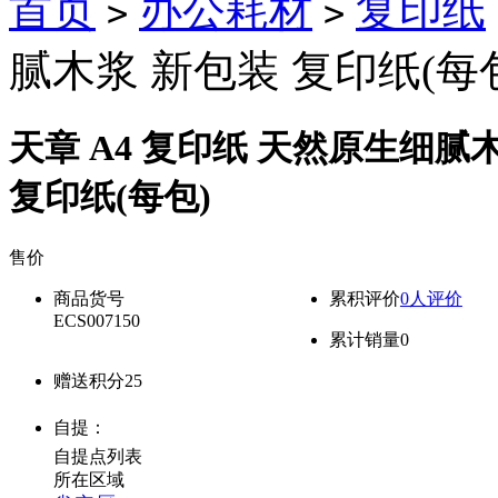
首页
办公耗材
复印纸
>
>
腻木浆 新包装 复印纸(每
天章 A4 复印纸 天然原生细腻
复印纸(每包)
售价
降价通知
商品货号
累积评价
0人评价
ECS007150
累计销量
0
赠送积分
25
自提：
自提点列表
所在区域