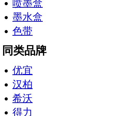
喷墨盒
墨水盒
色带
同类品牌
优宜
汉柏
希沃
得力