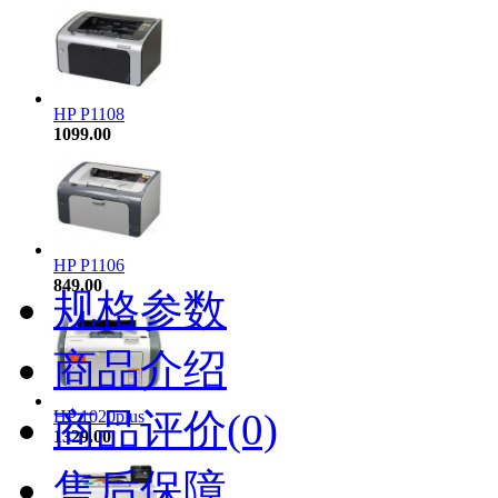
HP P1108
1099.00
HP P1106
849.00
规格参数
商品介绍
商品评价(0)
HP 1020plus
1329.00
售后保障