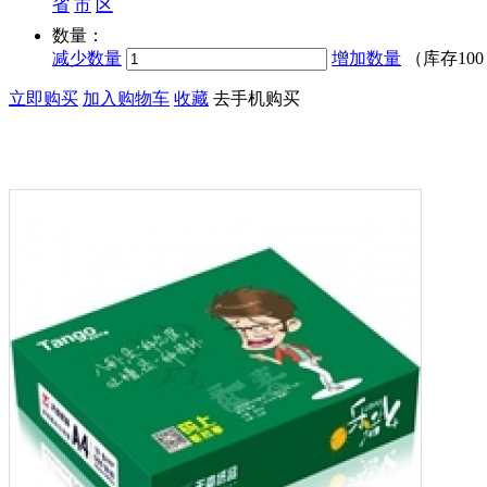
省
市
区
数量：
减少数量
增加数量
（库存
10
立即购买
加入购物车
收藏
去手机购买