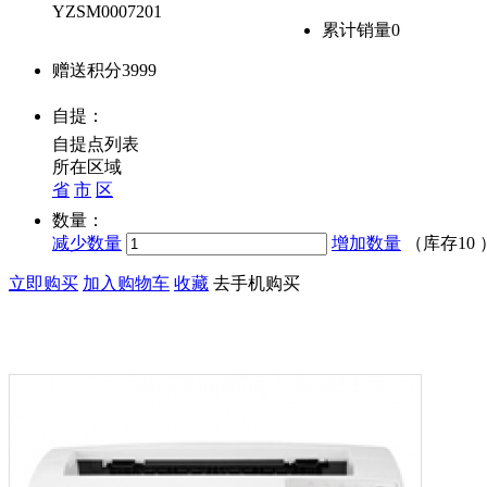
YZSM0007201
累计销量
0
赠送积分
3999
自提：
自提点列表
所在区域
省
市
区
数量：
减少数量
增加数量
（库存
10
立即购买
加入购物车
收藏
去手机购买