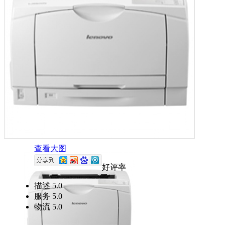
查看大图
好评率
描述
5.0
服务
5.0
物流
5.0