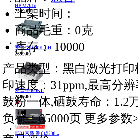
HP M701n
上架时间：
7599.00
商品毛重：0克
库存： 10000
爱普生1600KIIIH
2699.00
产品类型：黑白激光打印机
印速度：31ppm,最高分辨率
爱普生590KII
2480.00
鼓粉一体,硒鼓寿命：1.2
负荷：65000页 更多参数>
0531京造 测自彩38...