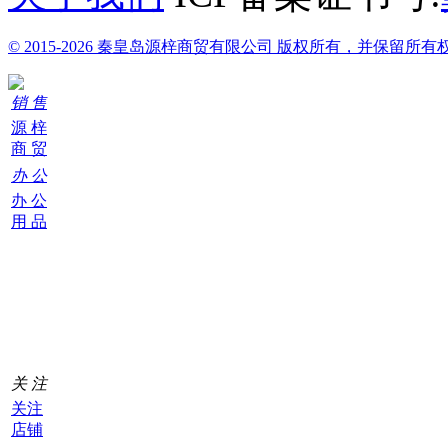
© 2015-2026 秦皇岛源梓商贸有限公司 版权所有，并保留所有
销 售
源 梓
商 贸
办 公
办 公
用 品
购
物
车
0
关 注
关注
店铺