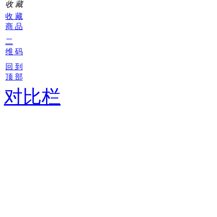
收 藏
收 藏
商 品
二
维 码
回 到
顶 部
对比栏