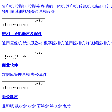
复印机
投影仪
投影幕
多功能一体机
速印机
碎纸机
扫描仪
传
频矩阵
其他视频会议系统设备
照相、摄影器材及配件
通用摄像机
镜头及器材
数字照相机
通用照相机
静视频照相机
商业软件
数据库管理系统
办公套件
办公耗材
复印纸
鼓粉盒
粉盒
喷墨盒
墨水盒
色带