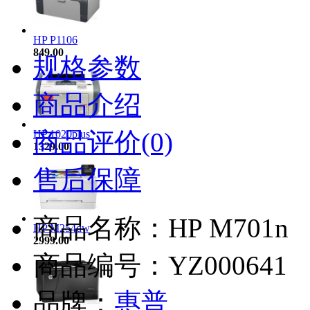
HP P1106
849.00
规格参数
商品介绍
商品评价(0)
HP 1020plus
1329.00
售后保障
商品名称：HP M701n
HP M254dw
2999.00
商品编号：YZ000641
品牌：
惠普