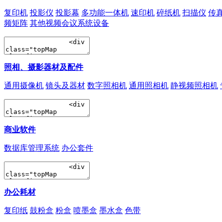
复印机
投影仪
投影幕
多功能一体机
速印机
碎纸机
扫描仪
传
频矩阵
其他视频会议系统设备
照相、摄影器材及配件
通用摄像机
镜头及器材
数字照相机
通用照相机
静视频照相机
商业软件
数据库管理系统
办公套件
办公耗材
复印纸
鼓粉盒
粉盒
喷墨盒
墨水盒
色带