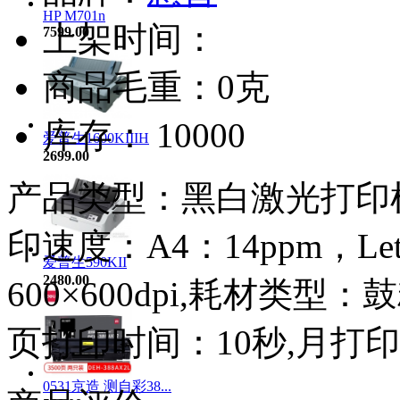
HP M701n
上架时间：
7599.00
商品毛重：0克
库存： 10000
爱普生1600KIIIH
2699.00
产品类型：黑白激光打印机
印速度：A4：14ppm，Let
爱普生590KII
2480.00
600×600dpi,耗材类型
页打印时间：10秒,月打印
0531京造 测自彩38...