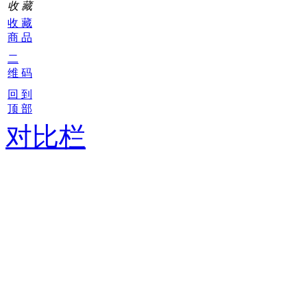
收 藏
收 藏
商 品
二
维 码
回 到
顶 部
对比栏