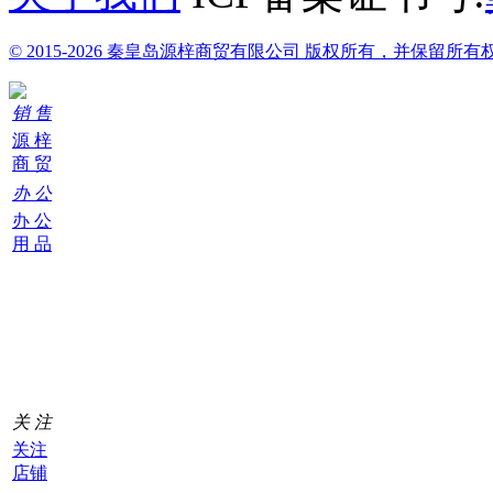
© 2015-2026 秦皇岛源梓商贸有限公司 版权所有，并保留所有
销 售
源 梓
商 贸
办 公
办 公
用 品
购
物
车
0
关 注
关注
店铺