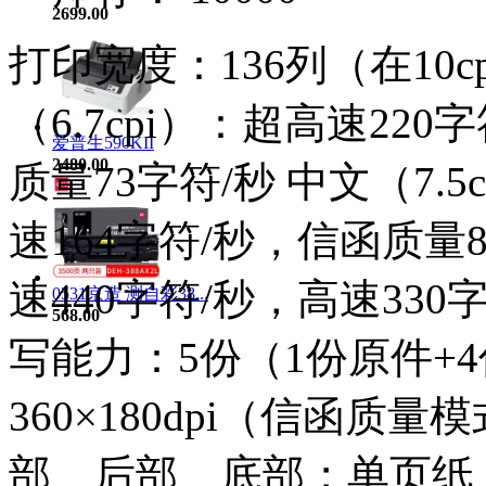
2699.00
打印宽度：136列（在10
（6.7cpi）：超高速22
爱普生590KII
2480.00
质量73字符/秒 中文（7.5
速164字符/秒，信函质量8
速440字符/秒，高速330
0531京造 测自彩38...
568.00
写能力：5份（1份原件+
360×180dpi（信函质
部、后部、底部；单页纸