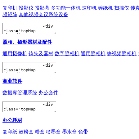
复印机
投影仪
投影幕
多功能一体机
速印机
碎纸机
扫描仪
传
频矩阵
其他视频会议系统设备
照相、摄影器材及配件
通用摄像机
镜头及器材
数字照相机
通用照相机
静视频照相机
商业软件
数据库管理系统
办公套件
办公耗材
复印纸
鼓粉盒
粉盒
喷墨盒
墨水盒
色带