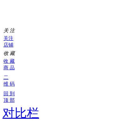
车
0
关 注
关注
店铺
收 藏
收 藏
商 品
二
维 码
回 到
顶 部
对比栏