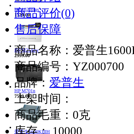
商品评价(0)
HP 1020plus
1329.00
售后保障
商品名称：爱普生1600K
HP M254dw
2999.00
商品编号：YZ000700
品牌：
爱普生
HP M701n
上架时间：
7599.00
商品毛重：0克
库存： 10000
爱普生1600KIIIH