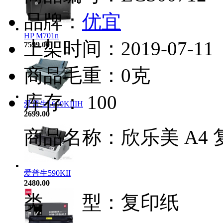
品牌：
优宜
HP M701n
上架时间：2019-07-11
7599.00
商品毛重：0克
库存： 100
爱普生1600KIIIH
2699.00
商品名称：
欣乐美 A4
爱普生590KII
2480.00
类 型：
复印纸