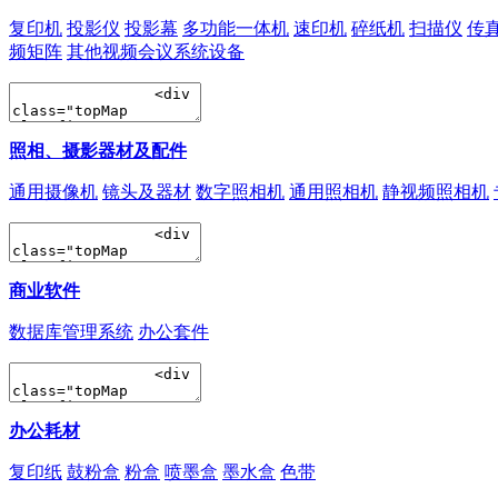
复印机
投影仪
投影幕
多功能一体机
速印机
碎纸机
扫描仪
传
频矩阵
其他视频会议系统设备
照相、摄影器材及配件
通用摄像机
镜头及器材
数字照相机
通用照相机
静视频照相机
商业软件
数据库管理系统
办公套件
办公耗材
复印纸
鼓粉盒
粉盒
喷墨盒
墨水盒
色带