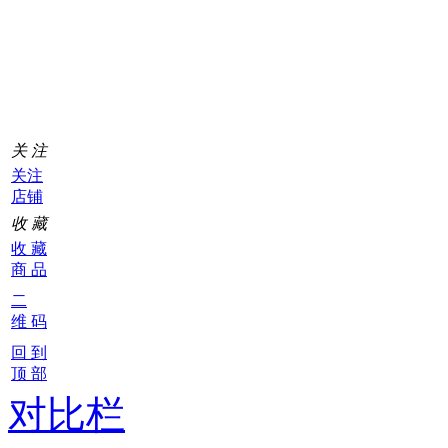
购
物
车
0
关 注
关注
店铺
收 藏
收 藏
商 品
二
维 码
回 到
顶 部
对比栏