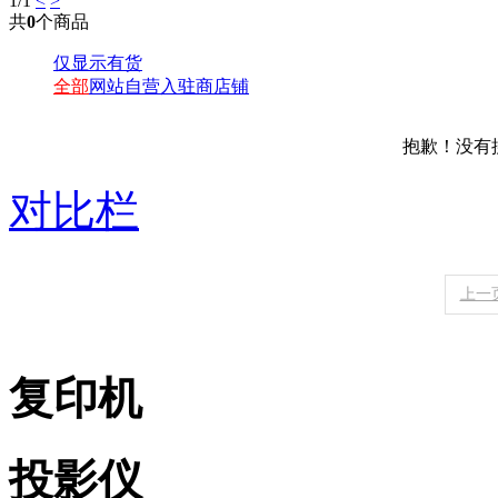
1
/1
<
>
共
0
个商品
仅显示有货
全部
网站自营
入驻商店铺
抱歉！没有
对比栏
上一
复印机
投影仪