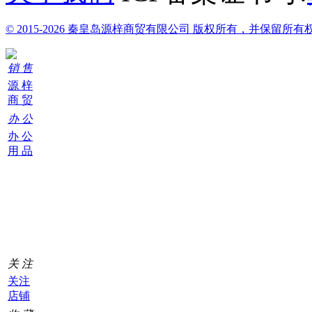
© 2015-2026 秦皇岛源梓商贸有限公司 版权所有，并保留所有
销 售
源 梓
商 贸
办 公
办 公
用 品
购
物
车
0
关 注
关注
店铺