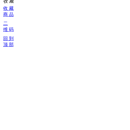
收 藏
收 藏
商 品
二
维 码
回 到
顶 部