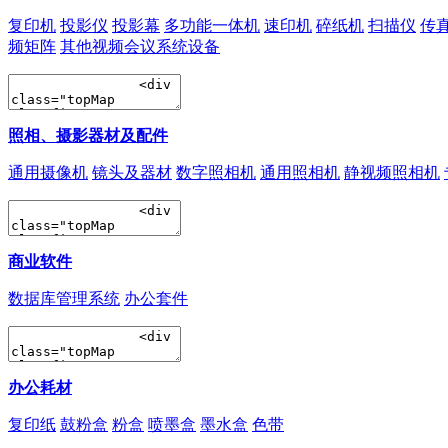
复印机
投影仪
投影幕
多功能一体机
速印机
碎纸机
扫描仪
传
频矩阵
其他视频会议系统设备
照相、摄影器材及配件
通用摄像机
镜头及器材
数字照相机
通用照相机
静视频照相机
商业软件
数据库管理系统
办公套件
办公耗材
复印纸
鼓粉盒
粉盒
喷墨盒
墨水盒
色带