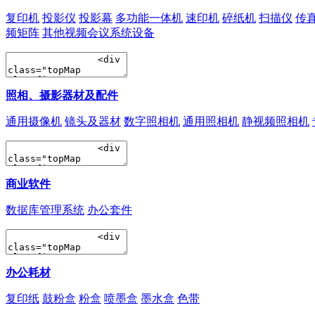
复印机
投影仪
投影幕
多功能一体机
速印机
碎纸机
扫描仪
传
频矩阵
其他视频会议系统设备
照相、摄影器材及配件
通用摄像机
镜头及器材
数字照相机
通用照相机
静视频照相机
商业软件
数据库管理系统
办公套件
办公耗材
复印纸
鼓粉盒
粉盒
喷墨盒
墨水盒
色带