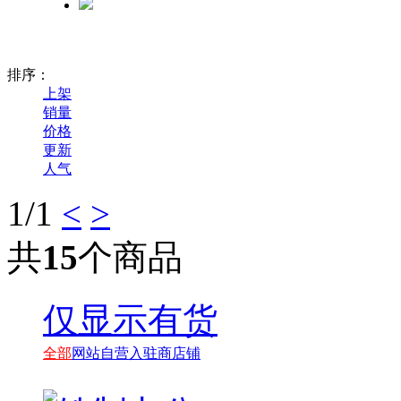
排序：
上架
销量
价格
更新
人气
1
/1
<
>
共
15
个商品
仅显示有货
全部
网站自营
入驻商店铺