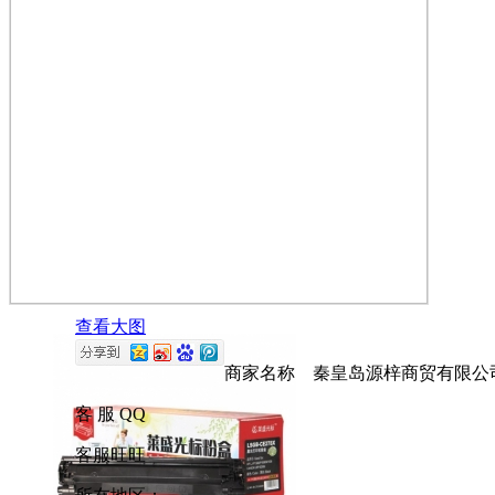
查看大图
商家名称 秦皇岛源梓商贸有限公
客 服 QQ
客服旺旺