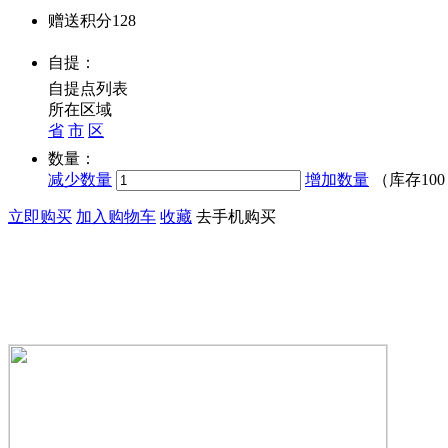
赠送积分
128
自提：
自提点列表
所在区域
省
市
区
数量：
减少数量
增加数量
（库存
10
立即购买
加入购物车
收藏
去手机购买