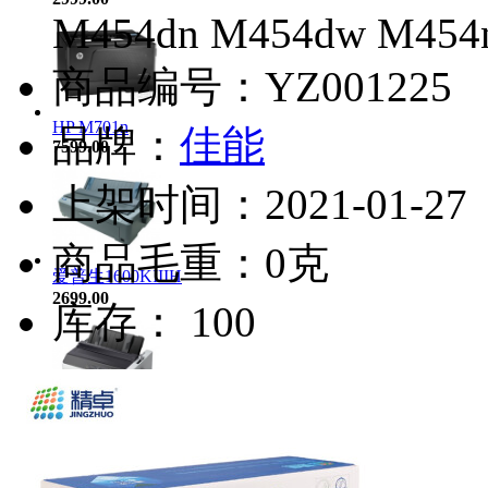
M454dn M454dw M454
商品编号：YZ001225
HP M701n
品牌：
佳能
7599.00
上架时间：2021-01-27
商品毛重：0克
爱普生1600KIIIH
2699.00
库存： 100
爱普生590KII
2480.00