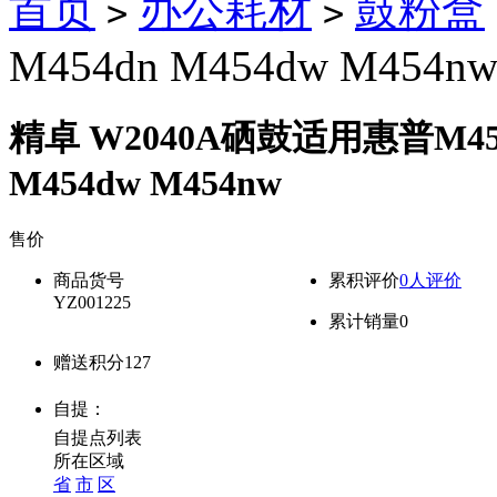
首页
办公耗材
鼓粉盒
>
>
M454dn M454dw M454n
精卓 W2040A硒鼓适用惠普M45
M454dw M454nw
售价
降价通知
商品货号
累积评价
0人评价
YZ001225
累计销量
0
赠送积分
127
自提：
自提点列表
所在区域
省
市
区