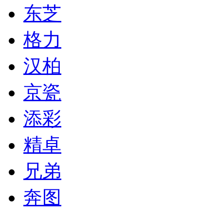
东芝
格力
汉柏
京瓷
添彩
精卓
兄弟
奔图