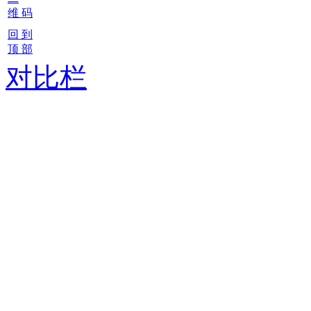
维 码
回 到
顶 部
对比栏