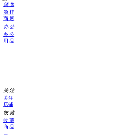
销 售
源 梓
商 贸
办 公
办 公
用 品
购
物
车
0
关 注
关注
店铺
收 藏
收 藏
商 品
二