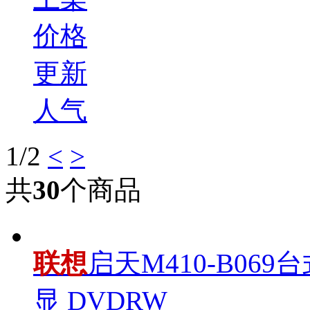
价格
更新
人气
1
/2
<
>
共
30
个商品
联想
启天M410-B069台式
显 DVDRW