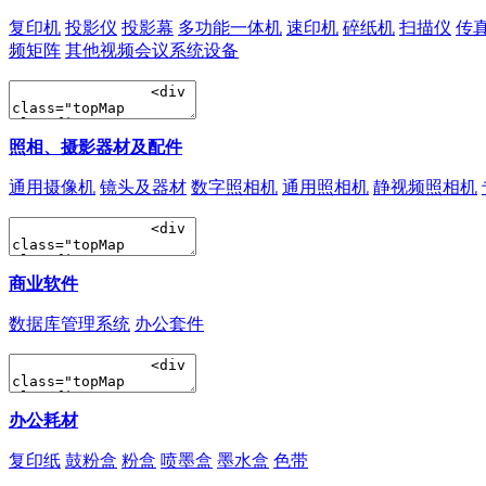
复印机
投影仪
投影幕
多功能一体机
速印机
碎纸机
扫描仪
传
频矩阵
其他视频会议系统设备
照相、摄影器材及配件
通用摄像机
镜头及器材
数字照相机
通用照相机
静视频照相机
商业软件
数据库管理系统
办公套件
办公耗材
复印纸
鼓粉盒
粉盒
喷墨盒
墨水盒
色带