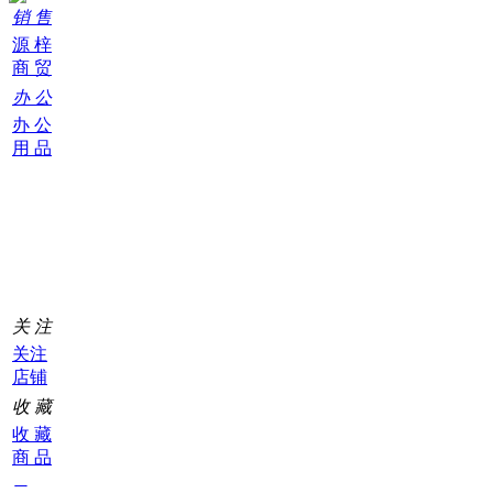
销 售
源 梓
商 贸
办 公
办 公
用 品
购
物
车
0
关 注
关注
店铺
收 藏
收 藏
商 品
二