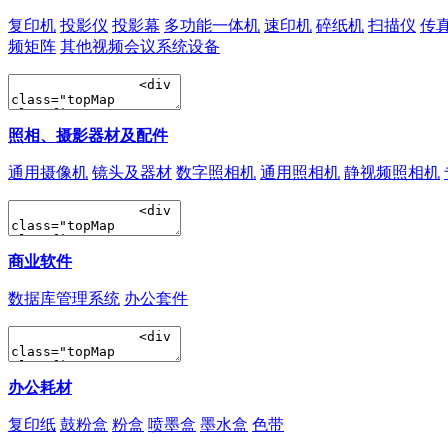
复印机
投影仪
投影幕
多功能一体机
速印机
碎纸机
扫描仪
传
频矩阵
其他视频会议系统设备
照相、摄影器材及配件
通用摄像机
镜头及器材
数字照相机
通用照相机
静视频照相机
商业软件
数据库管理系统
办公套件
办公耗材
复印纸
鼓粉盒
粉盒
喷墨盒
墨水盒
色带