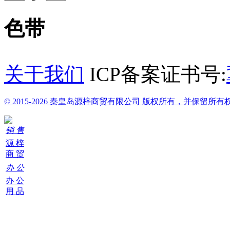
色带
关于我们
ICP备案证书号:
© 2015-2026 秦皇岛源梓商贸有限公司 版权所有，并保留所有
销 售
源 梓
商 贸
办 公
办 公
用 品
购
物
车