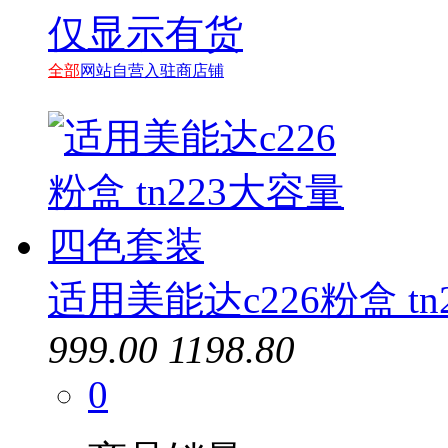
绘威
仅显示有货
航天信息
天色
全部
网站自营
入驻商店铺
兄弟
京瓷
添彩
适用美能达c226粉盒 t
999.00
1198.80
0