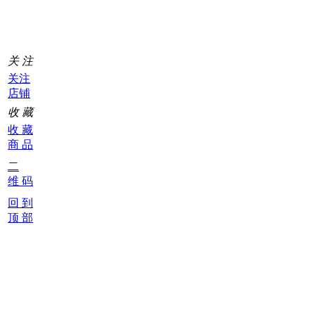
0
关 注
关注
店铺
收 藏
收 藏
商 品
二
维 码
回 到
顶 部