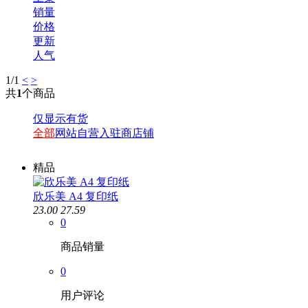
销量
价格
更新
人气
1
/1
<
>
共
1
个商品
精卓
仅显示有货
奔图
全部
网站自营
入驻商店铺
格之格
绘威
精品
航天信息
天色
欣乐美 A4 复印纸
兄弟
23.00
27.59
京瓷
0
添彩
商品销量
0
用户评论