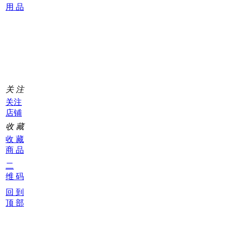
用 品
购
物
车
0
关 注
关注
店铺
收 藏
收 藏
商 品
二
维 码
回 到
顶 部