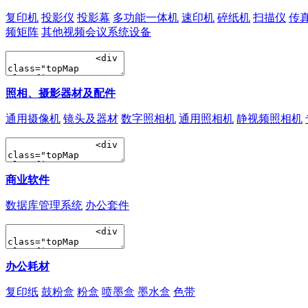
复印机
投影仪
投影幕
多功能一体机
速印机
碎纸机
扫描仪
传
频矩阵
其他视频会议系统设备
照相、摄影器材及配件
通用摄像机
镜头及器材
数字照相机
通用照相机
静视频照相机
商业软件
数据库管理系统
办公套件
办公耗材
复印纸
鼓粉盒
粉盒
喷墨盒
墨水盒
色带