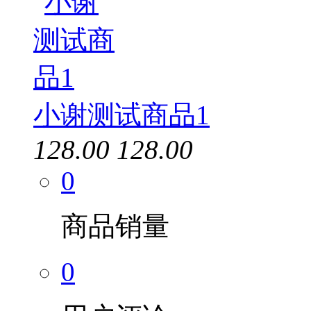
小谢测试商品1
精卓
128.00
128.00
奔图
0
格之格
商品销量
绘威
0
航天信息
天色