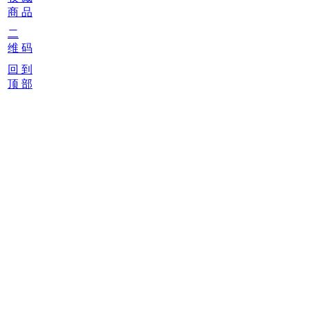
商 品
二
维 码
回 到
顶 部