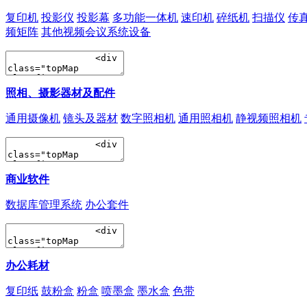
复印机
投影仪
投影幕
多功能一体机
速印机
碎纸机
扫描仪
传
频矩阵
其他视频会议系统设备
照相、摄影器材及配件
通用摄像机
镜头及器材
数字照相机
通用照相机
静视频照相机
商业软件
数据库管理系统
办公套件
办公耗材
复印纸
鼓粉盒
粉盒
喷墨盒
墨水盒
色带