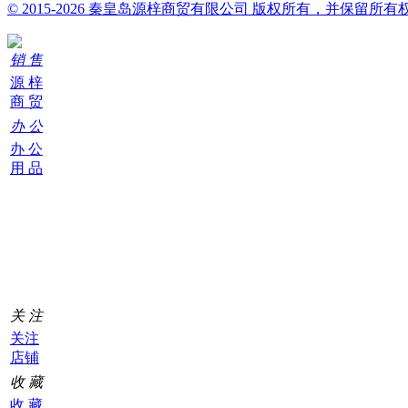
© 2015-2026 秦皇岛源梓商贸有限公司 版权所有，并保留所有
销 售
源 梓
商 贸
办 公
办 公
用 品
购
物
车
0
关 注
关注
店铺
收 藏
收 藏