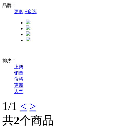
品牌：
更多
+
多选
排序：
上架
销量
价格
更新
人气
1
/1
<
>
精卓
共
2
个商品
奔图
格之格