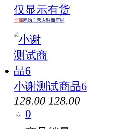
绘威
仅显示有货
航天信息
天色
全部
网站自营
入驻商店铺
兄弟
京瓷
添彩
小谢测试商品6
128.00
128.00
0