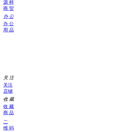
源 梓
商 贸
办 公
办 公
用 品
购
物
车
0
关 注
关注
店铺
收 藏
收 藏
商 品
二
维 码