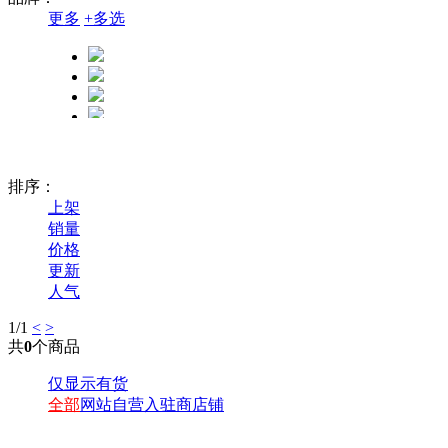
更多
+
多选
排序：
上架
销量
价格
更新
人气
1
/1
<
>
共
0
个商品
仅显示有货
全部
网站自营
入驻商店铺