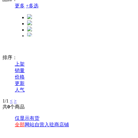
更多
+
多选
排序：
上架
销量
价格
更新
人气
1
/1
<
>
共
0
个商品
仅显示有货
全部
网站自营
入驻商店铺