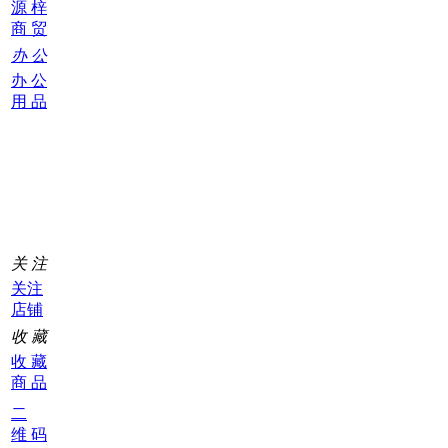
源 梓
商 贸
办 公
办 公
用 品
购
物
车
0
关 注
关注
店铺
收 藏
收 藏
商 品
二
维 码