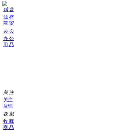
销 售
源 梓
商 贸
办 公
办 公
用 品
购
物
车
0
关 注
关注
店铺
收 藏
收 藏
商 品