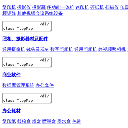
复印机
投影仪
投影幕
多功能一体机
速印机
碎纸机
扫描仪
传
频矩阵
其他视频会议系统设备
照相、摄影器材及配件
通用摄像机
镜头及器材
数字照相机
通用照相机
静视频照相机
商业软件
数据库管理系统
办公套件
办公耗材
复印纸
鼓粉盒
粉盒
喷墨盒
墨水盒
色带