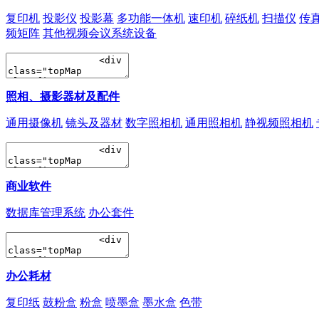
复印机
投影仪
投影幕
多功能一体机
速印机
碎纸机
扫描仪
传
频矩阵
其他视频会议系统设备
照相、摄影器材及配件
通用摄像机
镜头及器材
数字照相机
通用照相机
静视频照相机
商业软件
数据库管理系统
办公套件
办公耗材
复印纸
鼓粉盒
粉盒
喷墨盒
墨水盒
色带