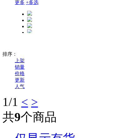
更多
+
多选
排序：
上架
销量
价格
更新
人气
1
/1
<
>
共
9
个商品