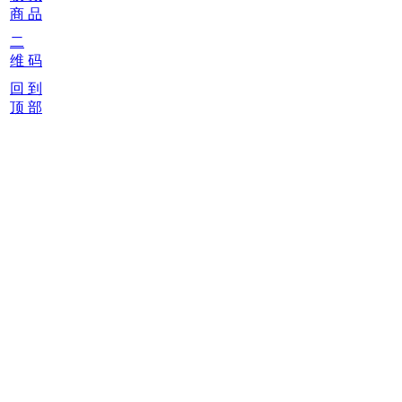
商 品
二
维 码
回 到
顶 部