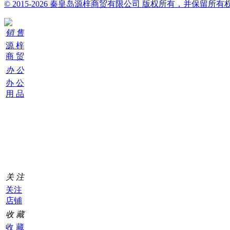
© 2015-2026 秦皇岛源梓商贸有限公司 版权所有，并保留所有
销 售
源 梓
商 贸
办 公
办 公
用 品
购
物
车
0
关 注
关注
店铺
收 藏
收 藏