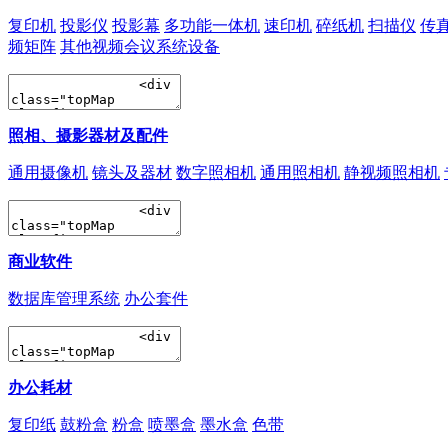
复印机
投影仪
投影幕
多功能一体机
速印机
碎纸机
扫描仪
传
频矩阵
其他视频会议系统设备
照相、摄影器材及配件
通用摄像机
镜头及器材
数字照相机
通用照相机
静视频照相机
商业软件
数据库管理系统
办公套件
办公耗材
复印纸
鼓粉盒
粉盒
喷墨盒
墨水盒
色带