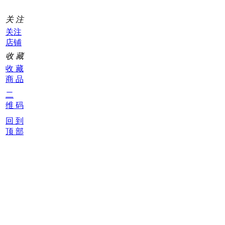
关 注
关注
店铺
收 藏
收 藏
商 品
二
维 码
回 到
顶 部