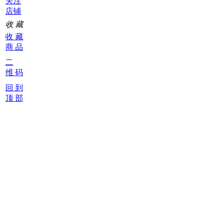
关注
店铺
收 藏
收 藏
商 品
二
维 码
回 到
顶 部