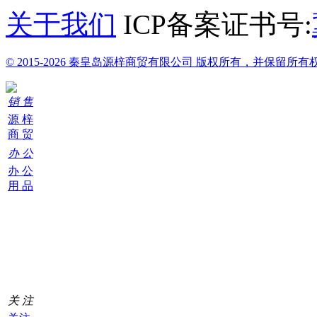
关于我们
ICP备案证书号:
© 2015-2026 秦皇岛源梓商贸有限公司 版权所有，并保留所有
销 售
源 梓
商 贸
办 公
办 公
用 品
购
物
车
0
关 注