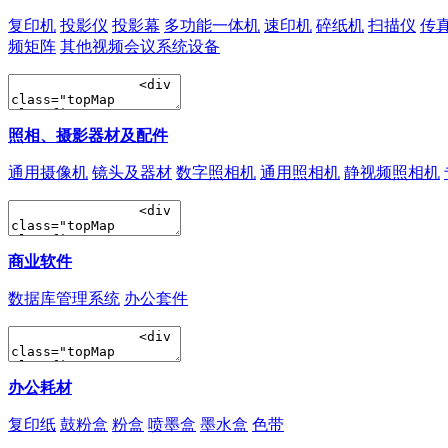
复印机
投影仪
投影幕
多功能一体机
速印机
碎纸机
扫描仪
传
频矩阵
其他视频会议系统设备
照相、摄影器材及配件
通用摄像机
镜头及器材
数字照相机
通用照相机
静视频照相机
商业软件
数据库管理系统
办公套件
办公耗材
复印纸
鼓粉盒
粉盒
喷墨盒
墨水盒
色带