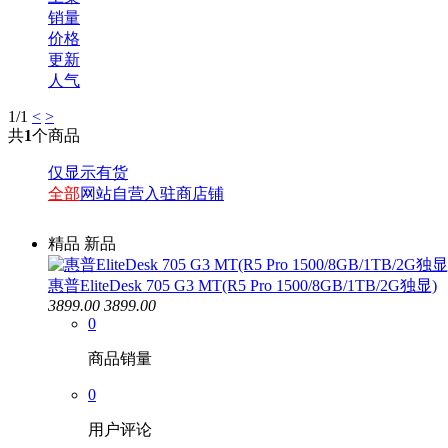
销量
价格
更新
人气
1
/1
<
>
共
1
个商品
仅显示有货
全部
网站自营
入驻商店铺
精品
新品
惠普EliteDesk 705 G3 MT(R5 Pro 1500/8GB/1TB/2G独显)
3899.00
3899.00
0
商品销量
0
用户评论