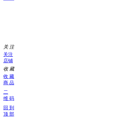
购
物
车
0
关 注
关注
店铺
收 藏
收 藏
商 品
二
维 码
回 到
顶 部